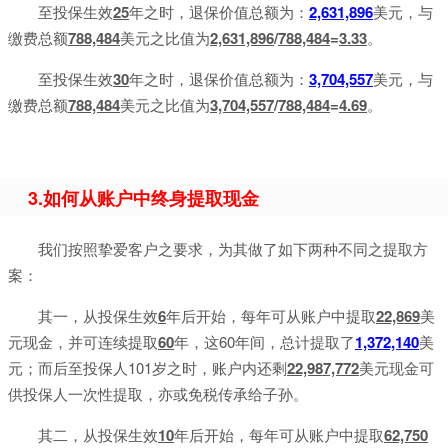
至投保生效
25
年之时，退保价值总额为：
2,631,896
美元，与
缴费总额
788,484
美元之比值为
2,631,896
/
788,484
=
3.33
。
至投保生效
30
年之时，退保价值总额为：
3,704,557
美元，与
缴费总额
788,484
美元之比值为
3,704,557
/
788,484
=
4.69
。
3.如何从账户中终身提取现金
我们按照挚爱客户之要求，为其做了如下两种不同之提取方
案：
其一，从投保生效
6
年后开始，每年可从账户中提取
22,869
美
元现金，并可连续提取
60
年，这60年间，总计提取了
1,372,140
美
元；而后至投保人101岁之时，账户内还剩
22,987,772
美元现金可
供投保人一次性提取，亦或免税传承给子孙。
其二，从投保生效
10
年后开始，每年可从账户中提取
62,750