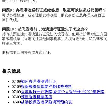
证，
1寸白底
证件照。
问题9：办理港澳通行证或续签后，取证可以快递或代领吗？
可以办理快递，或者让朋友持收据，朋友身份证及办理人身份证
原件代领。
问题10：起飞香港前，港澳通行证遗失了怎么办？
持有机票但遗失港澳通行证无法入境香港。
但可持护照
+第三方国
家续程机票
（香港飞往其他国家机票
）入境香港7
天，然后继续飞
往第三方国。
随后需要回国补办港澳通行证。
相关信息
07-09
如何办理港澳通行证
07-09
投保香港保险要准备哪些资料
07-09
香港银行开户攻略,香港个人银行开户2020年攻略
07-09
预定香港机票酒店
07-09
赴港投保香港保险填写预约表