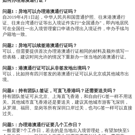
如何办理港澳通行证？
问题1：
异地可以办理港澳通行证吗？
自2019年4月1日起，中华人民共和国普通护照、往来港澳通行
证、往来台湾通行证等出入境证件实行“全国通办”，即内地居民
可在全国任一出入境管理窗口申请办理出入境证件，申办手续与
户籍地一致。
问题2：
异地可以续签港澳通行证吗？
可以，但需要提供首次办理港澳通行证相同的材料及额外填写一
些表格，建议时间允许的情况下重新办一张当地的港澳通行证。
问题3：港
澳通行证可以从非签发地出境吗？
可以，比如持有四川签发的港澳通行证可以从北京或其他城市出
境。
问题4：持有团队L签证，可直飞香港吗？还需要送关吗？
持有团队签证可从
北
京
、上海直飞香港
，和自由行
G签一样
不用送
关
。
其他城市直飞香港
还是要送关，建议其他城市
游客飞深圳，
从
罗湖、福田、皇岗等所有深圳口岸过关
，也与G签一样可以直接
过关。
问题5：办理港澳通行证要几个工作日？
一般需要7个工作日，若去的是当地出入境管理处，有望加快至5