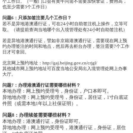
个工作日。（一般门口会有黄牛问需不需要加快拿证，费用高，
也至少需要3个工作日）
问题6：只添加签注要几个工作日？
，
若不是异地港澳通行证
可在24小时自助签注机上操作，立等可
取。（请提前查询当地哪个出入境管理处有
24小时自助
签注机
）
若是异地港澳通行证，譬如非京籍港澳通行证，需要现在网上预
约办理签注的时间和地点，然后再去柜台办理，签注需要7个工作
日才可拿回。
北京网上预约地址：http://gaj.beijing.gov.cn/crjgl/
其他城市网上预约地址可百度当地公安局出入境管理处网上办事
大厅。
问题7：
办理港澳通行
证
需要哪些材料？
本地办理：
网上预约受理号，
身份证，
户口本即可。
异地地办理：
网上预约受理号，
身份证，居住证，1寸白底证
件照（或需本地1年以上社保证明）。
问题8：办理续签需要哪些材料？
本地办理：
港澳通行证，身份证即可。
异地
地办理：网上预约受理号，港澳通行证，身份证，居住