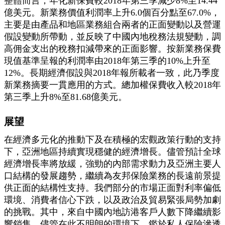
整體而言，年化新保費較2018年第三季減少8%至14.44
億美元。新業務價值利潤率上升6.0個百分點至67.0%，
主要是由產品和地區業務組合兩者的正面變動以及營運
假設變動所帶動，並反映了中國內地稅務法規變動，調
高佣金支出的稅務扣減帶來的正面影響。按新業務保費
現值基準呈報的利潤率由2018年第三季的10%上升至
12%。長期經濟假設與2018年報所載者一致，此乃季度
新業務摘要一貫應用的方式。總加權保費收入較2018年
第三季上升8%至81.68億美元。
展望
在經濟多元化的推動下及在積極的宏觀政策行動的支持
下，亞洲地區持續實現穩健的經濟增長。儘管預計全球
經濟增長率將放緩，強勁的內部需求動力及亞洲主要人
口結構的發展趨勢，繼續為友邦保險業務的長遠前景提
供正面的結構性支持。我們部分的市場正面對利率偏低
環境、消費者信心下跌，以及政治及貿易緊張局勢加劇
的挑戰。其中，來自中國內地訪港客戶人數下降繼續影
響銷售。儘管在此不明朗的環境下，鑑於私人保險滲透