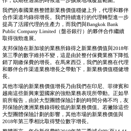
作，以期在適當的時候進一步擴展地域覆蓋範圍。
我們的泰國業務整體新業務價值穩健上升，代理和夥伴
合作渠道均錄得增長。我們持續進行的代理轉型進一步
提高了活躍代理的生產力，而我們與Bangkok Bank
Public Company Limited（盤谷銀行）的夥伴合作繼續
取得強勁進展。
友邦保險在新加坡的業務所錄得之新業務價值與2018年
第三季的數字維持不變，這是由於整付保費業務下降抵
銷了期繳保費的增長。在馬來西亞，我們的業務在代理
和夥伴合作渠道業務增長之帶動下，新業務價值穩健增
長。
其他市場的新業務價值增長乃由我們在印尼、菲律賓和
越南這些新興東盟國家的強勁業務表現所帶動。正如早
前所報告，由於大型團體保險計劃的時間分佈不均，友
邦保險的澳洲業務錄得較低的新業務價值。若撇除這些
大型團體保險計劃的影響，其他市場的新業務價值與
2018年第三季相比取得雙位數字增長。