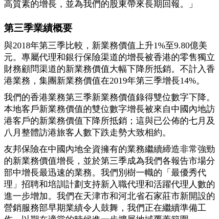
高質素的增長，並為我們的股東帶來長期回報。」
第三季業績概要
與2018年第三季比較，新業務價值上升1%至9.80億美
元。專屬代理和銀行保險渠道的增長被香港的零售獨立
財務顧問渠道的新業務價值大幅下降所抵銷。不計入香
港業務，集團新業務價值在2019年第三季增長14%。
我們的香港業務第三季新業務價值錄得雙位數字下降。
本地客戶新業務價值的雙位數字增長被來自中國內地訪
港客戶的新業務價值下降所抵銷；這與已公佈的七月及
八月整體訪港旅客人數下跌走勢大致相約。
友邦保險在中國內地全資擁有的業務繼續締造非常強勁
的新業務價值增長，並於第三季成為我們各報告市場分
部中增長最迅速的業務。我們別樹一幟的「最優秀代
理」招聘和培訓計劃支持新入職代理和活躍代理人數的
進一步增加。我們在天津市和河北省石家莊市新開設的
營銷服務部早期業績令人鼓舞，我們正在繼續準備工