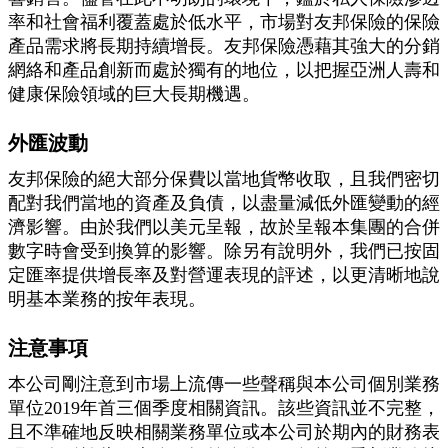
率和社會福利覆蓋處於低水平，市場對友邦保險的保險
產品需求將長期持續增長。友邦保險憑藉其強大的分銷
網絡和產品創新而處於獨有的地位，以把握亞洲人壽和
健康保險領域的巨大長期機遇。
外匯波動
友邦保險的絕大部分保費以當地貨幣收取，且我們密切
配對我們當地的資產及負債，以盡量減低外匯變動的經
濟影響。由於我們以美元呈報，故於呈報本集團的合併
數字時會受到換算的影響。除另有說明外，我們已按固
定匯率提供增長率及對營運表現的評述，以更清晰地說
明基本業務的按年表現。
注意事項
本公司剛注意到市場上流傳一些聲稱與本公司個別業務
單位2019年首三個季度相關資訊。該些資訊並不完整，
且不準確地反映相關業務單位或本公司於期內的財務表