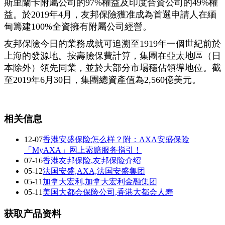
斯里蘭卡附屬公司的97%權益及印度合資公司的49%權
益。於2019年4月，友邦保險獲准成為首選申請人在緬
甸籌建100%全資擁有附屬公司經營。
友邦保險今日的業務成就可追溯至1919年一個世紀前於
上海的發源地。按壽險保費計算，集團在亞太地區（日
本除外）領先同業，並於大部分市場穩佔領導地位。截
至2019年6月30日，集團總資產值為2,560億美元。
相关信息
12-07
香港安盛保险怎么样？附：AXA安盛保险
「MyAXA」网上索赔服务指引！
07-16
香港友邦保险,友邦保险介绍
05-12
法国安盛,AXA,法国安盛集团
05-11
加拿大宏利,加拿大宏利金融集团
05-11
美国大都会保险公司,香港大都会人寿
获取产品资料