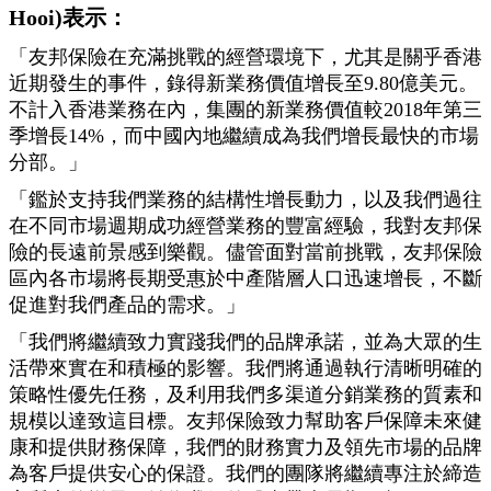
Hooi)表示：
「友邦保險在充滿挑戰的經營環境下，尤其是關乎香港
近期發生的事件，錄得新業務價值增長至9.80億美元。
不計入香港業務在內，集團的新業務價值較2018年第三
季增長14%，而中國內地繼續成為我們增長最快的市場
分部。」
「鑑於支持我們業務的結構性增長動力，以及我們過往
在不同市場週期成功經營業務的豐富經驗，我對友邦保
險的長遠前景感到樂觀。儘管面對當前挑戰，友邦保險
區內各市場將長期受惠於中產階層人口迅速增長，不斷
促進對我們產品的需求。」
「我們將繼續致力實踐我們的品牌承諾，並為大眾的生
活帶來實在和積極的影響。我們將通過執行清晰明確的
策略性優先任務，及利用我們多渠道分銷業務的質素和
規模以達致這目標。友邦保險致力幫助客戶保障未來健
康和提供財務保障，我們的財務實力及領先市場的品牌
為客戶提供安心的保證。我們的團隊將繼續專注於締造