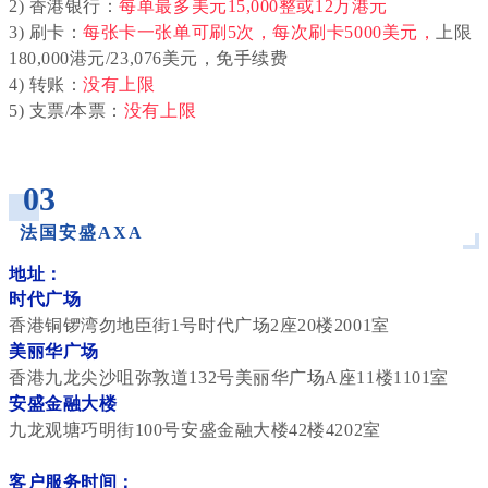
2) 香港银行：
每单最多
美元15,000整
或12万港元
3) 刷卡：
每张卡一张单可刷5次，每次刷卡5000美元，
上限
180,000港元/23,076美元，免手续费
4) 转账：
没有上限
5) 支票/本票：
没有上限
_
03
法国安盛AXA
_
地址：
时代广场
香港铜锣湾勿地臣街1号时代广场2座20楼2001室
美丽华广场
香港九龙尖沙咀弥敦道132号美丽华广场A座11楼1101室
安盛金融大楼
九龙观塘巧明街100号安盛金融大楼42楼4202室
客户服务时间：