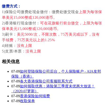
缴费方式：
1)保险公司缴费处现金缴付：缴费处缴交现金
上限为每张保
单美元15,000整或120,000港币。
2)香港银行现金缴付：
可在花旗银行前台缴交，
上限为每张
保单美元
15,000整或1
20,000港币
。
3)刷卡：
美元5000/次，不限次数，75万美元或以下，沒有
手续费，75万美元以上的1.25%
4)转账：
没有上限
5)支票/本票：
没有上限
相关信息
07-09
如何登陆保险公司后台，个人保险账户 - AIA友邦
保险（香港）
07-09
各大香港保险公司客服联系方式
07-09
如何领取优惠：港险第三季度末优惠大放送！
（2020.07更新）
07-09
香港保险如何续费
07-09
收取保单